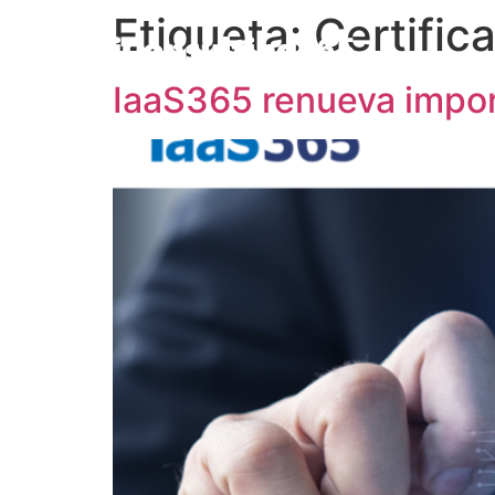
Etiqueta:
Certific
IaaS365 renueva impor