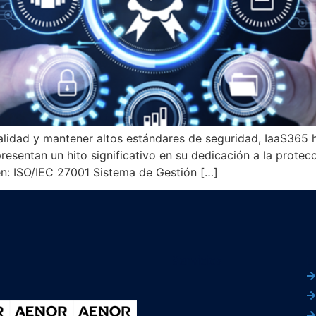
lidad y mantener altos estándares de seguridad, IaaS365 h
resentan un hito significativo en su dedicación a la protec
yen: ISO/IEC 27001 Sistema de Gestión […]
Servicios
L