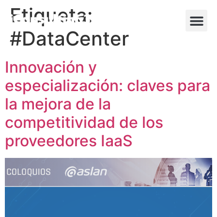
Etiqueta:
#DataCenter
Innovación y
especialización: claves para
la mejora de la
competitividad de los
proveedores IaaS