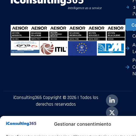
P
con
d
Ia
P
P
C
d
C
A
L
P
C
N
iConsulting365 Copyright © 2026 | Todos los
derechos reservados
Gestionar consentimiento