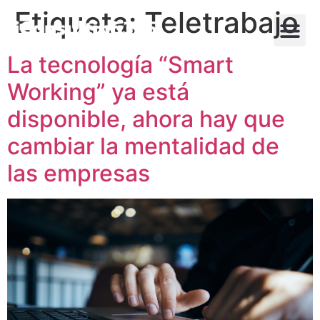
Etiqueta:
Teletrabajo
La tecnología “Smart
Working” ya está
disponible, ahora hay que
cambiar la mentalidad de
las empresas