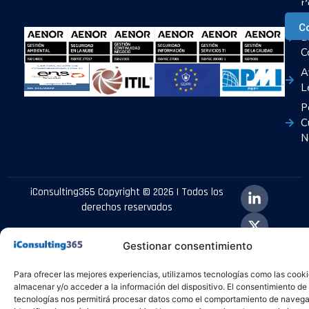
Ia
P
P
C
d
C
A
L
P
C
N
iConsulting365 Copyright © 2026 | Todos los
derechos reservados
Gestionar consentimiento
Para ofrecer las mejores experiencias, utilizamos tecnologías como las cook
almacenar y/o acceder a la información del dispositivo. El consentimiento de
tecnologías nos permitirá procesar datos como el comportamiento de navega