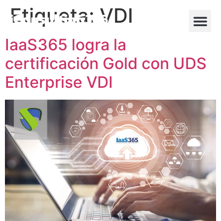
Etiqueta:
VDI
IaaS365 logra la
certificación Gold con UDS
Enterprise VDI