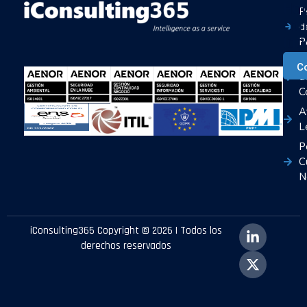
Ha
P
con
d
Ia
P
P
C
d
C
A
L
P
C
N
iConsulting365 Copyright © 2026 | Todos los
derechos reservados