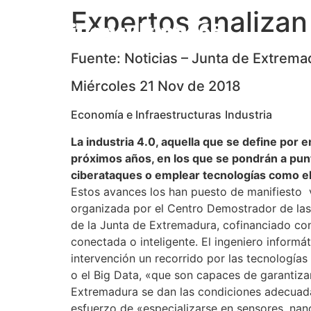
Expertos analizan
Fuente: Noticias – Junta de Extrema
Miércoles 21 Nov de 2018
Economía e Infraestructuras
Industria
La industria 4.0, aquella que se define po
próximos años, en los que se pondrán a punt
ciberataques o emplear tecnologías como el B
Estos avances los han puesto de manifiesto v
organizada por el Centro Demostrador de las
de la Junta de Extremadura, cofinanciado con
conectada o inteligente. El ingeniero informá
intervención un recorrido por las tecnología
o el Big Data, «que son capaces de garantiz
Extremadura se dan las condiciones adecuada
esfuerzo de «especializarse en sensores, nano