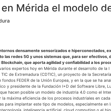
 en Mérida el modelo de
Servicios
Sobre iCons
dura
r entornos densamente sensorizados e hiperconectados, e
o las redes 5G y unos sistemas que, para ser efectivos, 
lockchain, que aporta agilidad y confiabilidad a los proc
arios expertos hoy en Mérida durante el desarrollo de la I 
 TIC de Extremadura (CDTIC), un proyecto de la Secretaría
 fondos FEDER de la Unión Europea, y en la que se ha analiz
tico y presidente de la Fundación I+D del Software Libre, L
s que hacen posible un modelo de industria 4.0 como el Int
ar la máxima eficiencia de los procesos industriales en c
s para implantar este tipo de modelos, especialmente en l
tecnología, inteligencia artificial, cloud computing o el bi