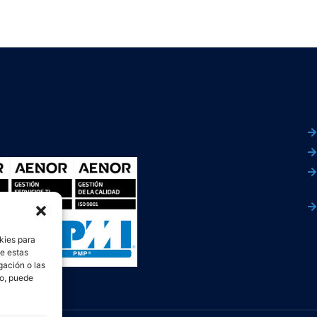
Servicios
L
kies para
de estas
gación o las
to, puede