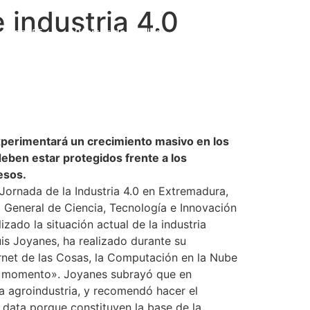
 industria 4.0
ulting365
Ofertas de empleo
Contacto
xperimentará un crecimiento masivo en los
deben estar protegidos frente a los
esos.
Jornada de la Industria 4.0 en Extremadura,
 General de Ciencia, Tecnología e Innovación
ado la situación actual de la industria
uis Joyanes, ha realizado durante su
ernet de las Cosas, la Computación en la Nube
ada momento». Joyanes subrayó que en
a agroindustria, y recomendó hacer el
g data porque constituyen la base de la