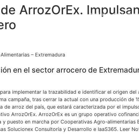
de ArrozOrEx. Impulsan
Servicios
Sobre iCons
ero
Alimentarias – Extremadura
ción en el sector arrocero de Extremad
ra implementar la trazabilidad e identificar el origen del 
a campaña, tras cerrar la actual con una producción de 1
a de arroz del país, que estará caracterizada por el impuls
ativo ArrozOrEx. ArrozOrEx es un grupo operativo cofinanc
a y puesto en marcha por Cooperativas Agro-alimentarias 
as Solucionex Consultoría y Desarrollo e IaaS365. Leer N