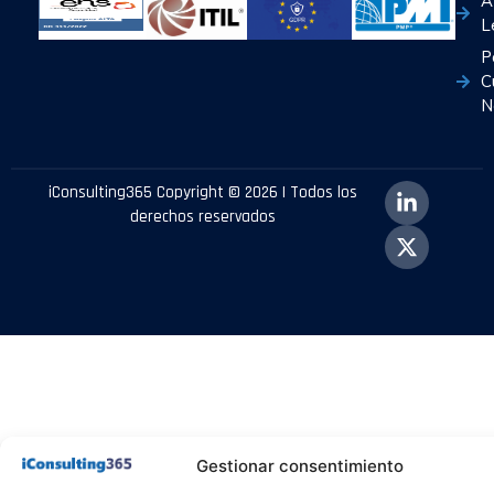
A
L
P
C
N
iConsulting365 Copyright © 2026 | Todos los
derechos reservados
Gestionar consentimiento