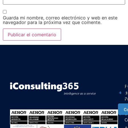
Guarda mi nombre, correo electrónico y web en este
navegador para la próxima vez que comente.
Ser
Leg
Ha
P
con
d
Ia
P
P
C
d
C