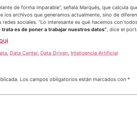
elante de forma imparable”, señala Marqués, que calcula qu
e los archivos que generamos actualmente, sino de diferent
s redes sociales. “Lo interesante es qué hacemos con todos
 trata es de poner a trabajar nuestros datos”
, dice el por
QUÍ
ata
,
Data Center
,
Data Driven
,
Inteligencia Artificial
blicada.
Los campos obligatorios están marcados con
*