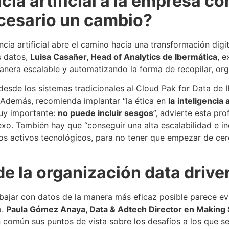
cia artificial a la empresa co
ecesario un cambio?
ncia artificial abre el camino hacia una transformación digi
s datos,
Luisa Casañer, Head of Analytics de Ibermática
, 
 manera escalable y automatizando la forma de recopilar, or
esde los sistemas tradicionales al Cloud Pak for Data de 
. Además, recomienda implantar “la ética en
la
inteligencia a
uy importante:
no puede incluir sesgos
”, advierte esta pr
xo. También hay que “conseguir una alta escalabilidad e indu
los activos tecnológicos, para no tener que empezar de cero
de la organización data drive
bajar con datos de la manera más eficaz posible parece evi
o.
Paula Gómez Anaya, Data & Adtech Director en Making
 común sus puntos de vista sobre los desafíos a los que se