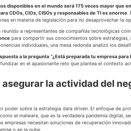
tos disponibles en el mundo será 175 veces mayor que en
 para CDOs, CIOs, CISOs y responsables de TI es enorme
.
ones en materia de legislación para no desaprovechar la op
 reunido a representantes de compañías tecnológicas co
ience
para compartir sus conocimientos sobre estrategias, 
onencias individuales, una mesa redonda analizó los desaf
spuesta a la pregunta
“¿Está preparada tu empresa para l
undizar en el apasionante reto que plantea el contexto ac
a asegurar la actividad del n
r poder sobre la estrategia data driven. El enfoque de pro
como el malware, que es la verdadera pandemia digital, s
as empresas necesitan soluciones de recuperación innovado
emise o en la nube.