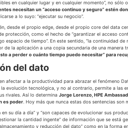
nibles en cualquier lugar y en cualquier momento”, no sólo o
ientes necesitan un “acceso continuo y seguro” estén do
icarse a lo suyo: “ejecutar su negocio”.
n, desde el propio edge, desde el propio core del data cent
 de protección, como el hecho de “garantizar el acceso cont
go espacio de tiempo”. En este sentido, “la continuidad d
ror de la aplicación a una copia secundaria de una manera t
esto a perder o cuánto tiempo puedo necesitar” para recu
ón del dato
en afectar a la productividad para abrazar el fenómeno Data
la evolución tecnológica, y no al contrario, permite a las
s rivales. Así lo determina
Jorge Lorenzo, HPE Ambassado
ón es poder
. Hoy más que nunca estas dos sentencias son m
n en su día a día” y “son capaces de evolucionar sus produc
gestionar la cantidad ingente” de información que se está
e almacenamiento y reducción del dato” como en la forma e