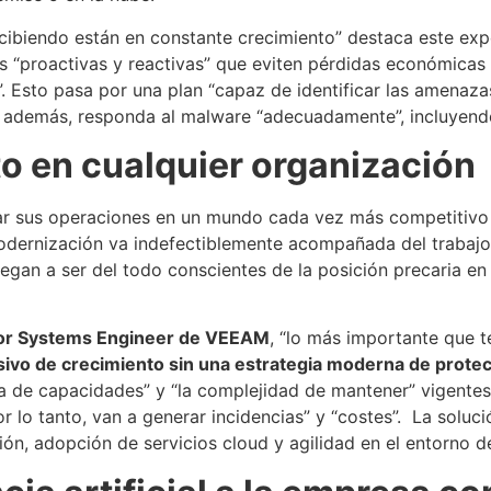
ibiendo están en constante crecimiento” destaca este expe
s “proactivas y reactivas” que eviten pérdidas económicas 
Esto pasa por una plan “capaz de identificar las amenazas”
y, además, responda al malware “adecuadamente”, incluyend
to en cualquier organización
zar sus operaciones en un mundo cada vez más competitivo
odernización va indefectiblemente acompañada del trabajo 
legan a ser del todo conscientes de la posición precaria en
ior Systems Engineer de VEEAM
, “lo más importante que 
esivo de crecimiento sin una estrategia moderna de prote
lta de capacidades” y “la complejidad de mantener” vigentes
 lo tanto, van a generar incidencias” y “costes”. La soluci
ón, adopción de servicios cloud y agilidad en el entorno d