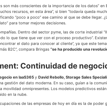
s son más conscientes de la importancia de los datos” e
chos recursos, en esta área”, si bien “todavía queda much
ntificando “poco a poco” ese camino al que se debe llegar.
 dato” para tomar mejores decisiones.
 compañías. Dentro del sector pyme, las de corte industrial 
 todo lo que tiene que ver con el proceso productivo”. Exis
ncontrar el dato para conocer al cliente”, ya que este tema
 más B2C”, compara Bringas
“se ha producido una revoluci
nt: Continuidad de negocio
Negocio en IaaS365
y
David Rebollo, Storage Sales Special
una gestión del dato moderna. En su caso, guían a la comun
 la movilidad omnipresentes. Los modelos predictivos están 
uido en la nube.
cupaciones de las empresas de hoy en día es la de poder ga