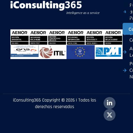
Ha
P
con
d
Ia
P
P
C
d
C
A
L
P
C
N
iConsulting365 Copyright © 2026 | Todos los
derechos reservados