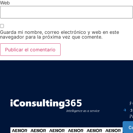
Web
Guarda mi nombre, correo electrónico y web en este
navegador para la próxima vez que comente.
Ser
Leg
Ha
P
con
d
Ia
P
P
C
d