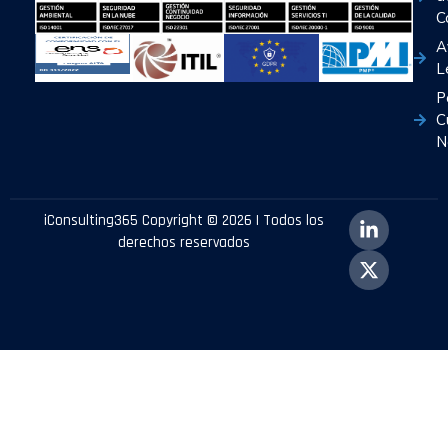
C
A
L
P
C
N
iConsulting365 Copyright © 2026 | Todos los
derechos reservados