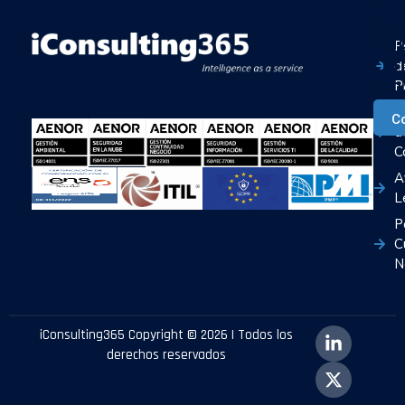
Ser
Leg
Ha
P
con
d
Ia
P
P
C
d
C
A
L
P
C
N
iConsulting365 Copyright © 2026 | Todos los
derechos reservados